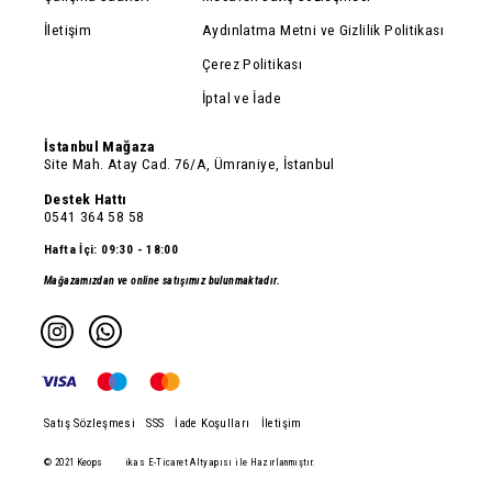
İletişim
Aydınlatma Metni ve Gizlilik Politikası
Çerez Politikası
İptal ve İade
İstanbul Mağaza
Site Mah. Atay Cad. 76/A, Ümraniye, İstanbul
Destek Hattı
0541 364 58 58
Hafta İçi: 09:30 - 18:00
Mağazamızdan ve online satışımız bulunmaktadır.
Satış Sözleşmesi
SSS
İade Koşulları
İletişim
© 2021 Keops
ikas E-Ticaret Altyapısı ile Hazırlanmıştır.