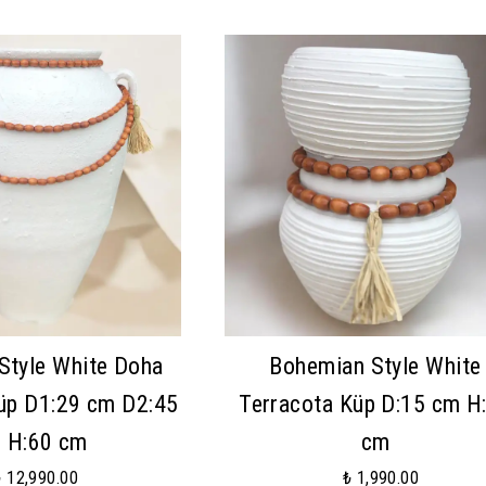
Style White Doha
Bohemian Style White
üp D1:29 cm D2:45
Terracota Küp D:15 cm H
 H:60 cm
cm
₺ 12,990.00
₺ 1,990.00