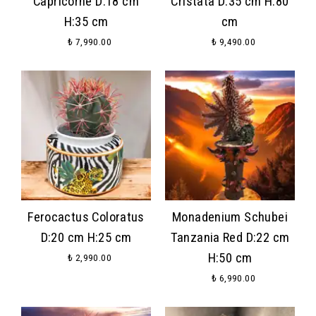
Capricorne D:18 cm
Cristata D:35 cm H:80
H:35 cm
cm
₺ 7,990.00
₺ 9,490.00
Ferocactus Coloratus
Monadenium Schubei
D:20 cm H:25 cm
Tanzania Red D:22 cm
H:50 cm
₺ 2,990.00
₺ 6,990.00