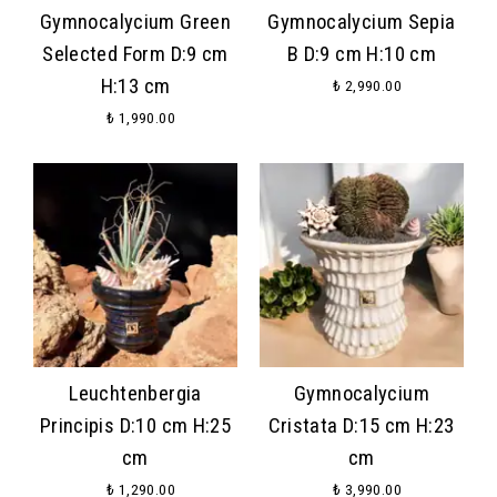
Gymnocalycium Green
Gymnocalycium Sepia
Selected Form D:9 cm
B D:9 cm H:10 cm
H:13 cm
₺ 2,990.00
₺ 1,990.00
Leuchtenbergia
Gymnocalycium
Principis D:10 cm H:25
Cristata D:15 cm H:23
cm
cm
₺ 1,290.00
₺ 3,990.00