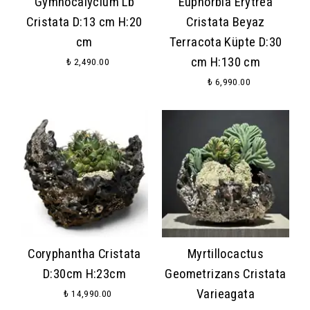
Gymnocalycium Lb
Euphorbia Erytrea
Cristata D:13 cm H:20
Cristata Beyaz
cm
Terracota Küpte D:30
cm H:130 cm
₺ 2,490.00
₺ 6,990.00
Coryphantha Cristata
Myrtillocactus
D:30cm H:23cm
Geometrizans Cristata
Varieagata
₺ 14,990.00