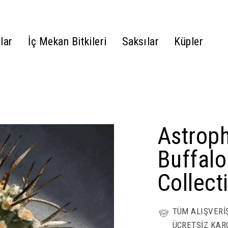
lar
İç Mekan Bitkileri
Saksılar
Küpler
Astrop
Buffal
Collect
TÜM ALIŞVERİ
ÜCRETSİZ KAR