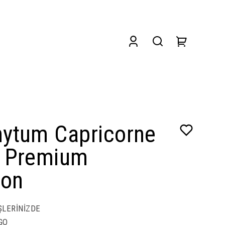
hytum Capricorne
o Premium
ion
ŞLERİNİZDE
GO