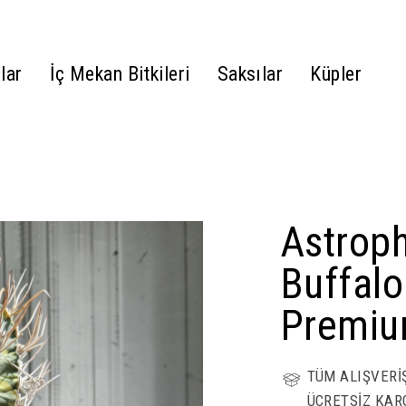
lar
İç Mekan Bitkileri
Saksılar
Küpler
Astrop
Buffalo
Premiu
TÜM ALIŞVERİ
ÜCRETSİZ KAR