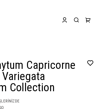
hytum Capricorne
 Variegata
m Collection
ŞLERİNİZDE
GO