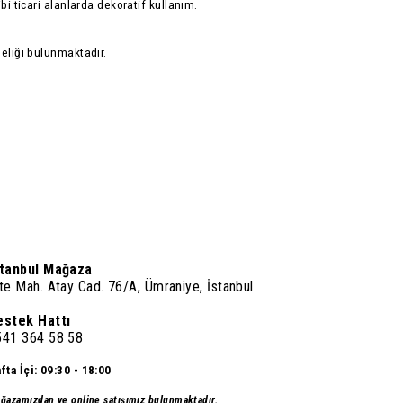
ibi ticari alanlarda dekoratif kullanım.
deliği bulunmaktadır.
stanbul Mağaza
te Mah. Atay Cad. 76/A, Ümraniye, İstanbul
estek Hattı
541 364 58 58
fta İçi: 09:30 - 18:00
ğazamızdan ve online satışımız bulunmaktadır.