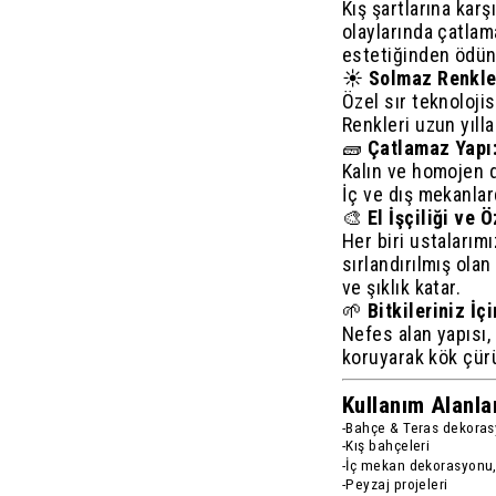
Kış şartlarına kar
olaylarında çatla
estetiğinden ödün
☀️
Solmaz Renkle
Özel sır teknolojis
Renkleri uzun yıll
🧱
Çatlamaz Yapı
Kalın ve homojen d
İç ve dış mekanlard
🎨
El İşçiliği ve 
Her biri ustalarımı
sırlandırılmış ola
ve şıklık katar.
🌱
Bitkileriniz İç
Nefes alan yapısı, 
koruyarak kök çür
Kullanım Alanlar
-Bahçe & Teras dekora
-Kış bahçeleri
-İç mekan dekorasyonu
-Peyzaj projeleri