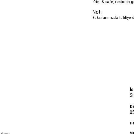
-Otel & cafe, restoran g
Not:
Saksılarımızda tahliye 
İ
Si
D
0
Ha
tikası
Ma