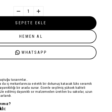
1
SEPETE EKLE
HEMEN AL
WHATSAPP
luştuğu tasarımlar…
a da iç mekanlarınıza estetik bir dokunuş katacak
lüks seramik
dayanıklılığı bir arada sunar. Özenle seçilmiş
yüksek kaliteli
üle edilmiş
dayanıklı sır
malzemeden üretilen bu saksılar, uzun
sarlandı.
rımız?
lı: