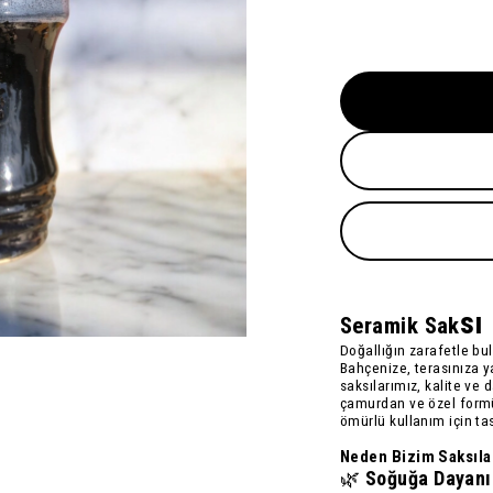
sı
Seramik Sak
Doğallığın zarafetle bu
Bahçenize, terasınıza y
saksılarımız
, kalite ve 
çamur
dan ve özel form
ömürlü kullanım için ta
Neden Bizim Saksıla
🌿
Soğuğa Dayanık