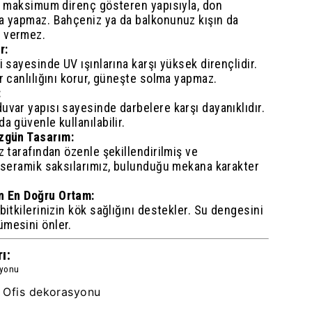
şı maksimum direnç gösteren yapısıyla, don
ma yapmaz. Bahçeniz ya da balkonunuz kışın da
 vermez.
r:
i sayesinde UV ışınlarına karşı yüksek dirençlidir.
ar canlılığını korur, güneşte solma yapmaz.
:
uvar yapısı sayesinde darbelere karşı dayanıklıdır.
a güvenle kullanılabilir.
Özgün Tasarım:
z tarafından özenle şekillendirilmiş ve
n seramik saksılarımız, bulunduğu mekana karakter
in En Doğru Ortam:
bitkilerinizin kök sağlığını destekler. Su dengesini
ümesini önler.
ı:
syonu
Ofis dekorasyonu
,