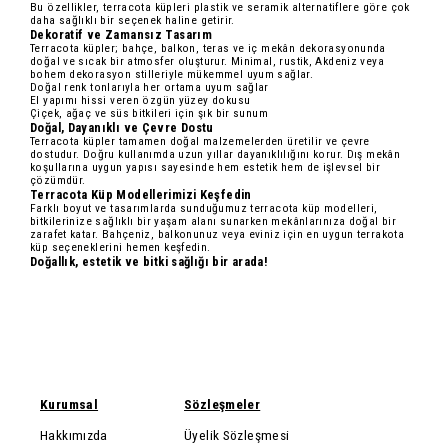
Bu özellikler, terracota küpleri plastik ve seramik alternatiflere göre çok
daha sağlıklı bir seçenek haline getirir.
Dekoratif ve Zamansız Tasarım
Terracota küpler; bahçe, balkon, teras ve iç mekân dekorasyonunda
doğal ve sıcak bir atmosfer oluşturur. Minimal, rustik, Akdeniz veya
bohem dekorasyon stilleriyle mükemmel uyum sağlar.
Doğal renk tonlarıyla her ortama uyum sağlar
El yapımı hissi veren özgün yüzey dokusu
Çiçek, ağaç ve süs bitkileri için şık bir sunum
Doğal, Dayanıklı ve Çevre Dostu
Terracota küpler tamamen
doğal malzemelerden
üretilir ve çevre
dostudur. Doğru kullanımda uzun yıllar dayanıklılığını korur. Dış mekân
koşullarına uygun yapısı sayesinde hem estetik hem de işlevsel bir
çözümdür.
Terracota Küp Modellerimizi Keşfedin
Farklı boyut ve tasarımlarda sunduğumuz
terracota küp modelleri
,
bitkilerinize sağlıklı bir yaşam alanı sunarken mekânlarınıza doğal bir
zarafet katar. Bahçeniz, balkonunuz veya eviniz için en uygun terrakota
küp seçeneklerini hemen keşfedin.
Doğallık, estetik ve bitki sağlığı bir arada!
Kurumsal
Sözleşmeler
Hakkımızda
Üyelik Sözleşmesi