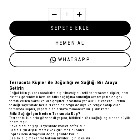
1
SEPETE EKLE
HEMEN AL
WHATSAPP
Terracota Küpler ile Doğallığı ve Sağlığı Bir Araya
Getirin
Doğal kilin yüksek sıcaklıkta pişirilmesiyle üretilen
terracota küpler
, hem
estetik görünümü hem de bitki sağlığına sunduğu avantajlarla en çok
tercih edilen saksı ve küp çeşitleri arasında yer alır. Geleneksel üretim
tekniği sayesinde her biri kendine özgü dokuya ve renge sahip olan
terrakota küpler, yaşam alanlarınıza zamansız bir şıklık katar.
Bitki Sağlığı İçin Neden Terracota Küp?
Terracota küplerin gözenekli yapısı, bitkilerin kök sağlığı açısından büyük
önem taşır.
Hava alabilen yapı
sayesinde kökler nefes alır
Fazla suyu dışarı atarak
kök çürümesini önler
Toprak nem dengesini doğal şekilde korur
Özellikle iç mekân ve balkon bitkileri için idealdir