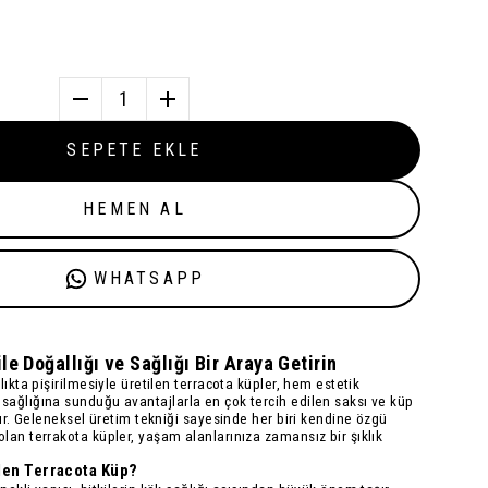
1
SEPETE EKLE
HEMEN AL
WHATSAPP
le Doğallığı ve Sağlığı Bir Araya Getirin
lıkta pişirilmesiyle üretilen
terracota küpler
, hem estetik
ağlığına sunduğu avantajlarla en çok tercih edilen saksı ve küp
lır. Geleneksel üretim tekniği sayesinde her biri kendine özgü
lan terrakota küpler, yaşam alanlarınıza zamansız bir şıklık
eden Terracota Küp?