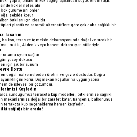
ekli yapısı, bitkilerin kök sağlığı açısından büyük önem taşır.
sinde kökler nefes alır
k
kök çürümesini önler
oğal şekilde korur
kon bitkileri için idealdir
 küpleri plastik ve seramik alternatiflere göre çok daha sağlıklı bir
ız Tasarım
, balkon, teras ve iç mekân dekorasyonunda doğal ve sıcak bir
imal, rustik, Akdeniz veya bohem dekorasyon stilleriyle
.
her ortama uyum sağlar
özgün yüzey dokusu
leri için şık bir sunum
Çevre Dostu
amen
doğal malzemelerden
üretilir ve çevre dostudur. Doğru
ayanıklılığını korur. Dış mekân koşullarına uygun yapısı
hem de işlevsel bir çözümdür.
lerimizi Keşfedin
ımlarda sunduğumuz
terracota küp modelleri
, bitkilerinize sağlıklı
n mekânlarınıza doğal bir zarafet katar. Bahçeniz, balkonunuz
un terrakota küp seçeneklerini hemen keşfedin.
itki sağlığı bir arada!