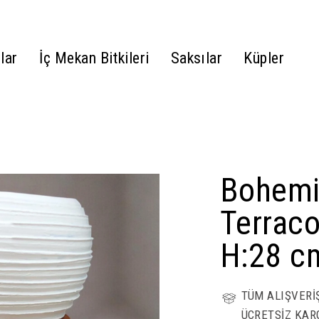
lar
İç Mekan Bitkileri
Saksılar
Küpler
Bohemi
Terrac
H:28 c
TÜM ALIŞVERİ
ÜCRETSİZ KAR