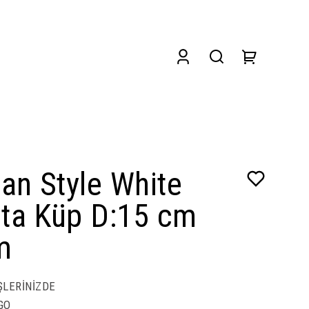
an Style White
ota Küp D:15 cm
m
ŞLERİNİZDE
GO