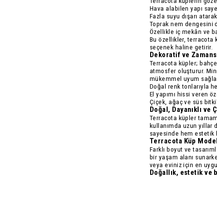
Terracota küplerin gözen
Hava alabilen yapı
saye
Fazla suyu dışarı atara
Toprak nem dengesini d
Özellikle iç mekân ve bal
Bu özellikler, terracota
seçenek haline getirir.
Dekoratif ve Zamans
Terracota küpler; bahçe
atmosfer oluşturur. Min
mükemmel uyum sağlar
Doğal renk tonlarıyla 
El yapımı hissi veren 
Çiçek, ağaç ve süs bitki
Doğal, Dayanıklı ve 
Terracota küpler tam
kullanımda uzun yıllar d
sayesinde hem estetik 
Terracota Küp Model
Farklı boyut ve tasar
bir yaşam alanı sunarke
veya eviniz için en uyg
Doğallık, estetik ve b