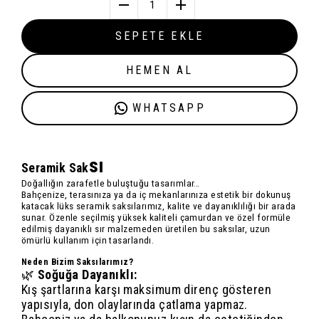
1
SEPETE EKLE
HEMEN AL
WHATSAPP
sı
Seramik Sak
Doğallığın zarafetle buluştuğu tasarımlar…
Bahçenize, terasınıza ya da iç mekanlarınıza estetik bir dokunuş
katacak
lüks seramik saksılarımız
, kalite ve dayanıklılığı bir arada
sunar. Özenle seçilmiş
yüksek kaliteli çamur
dan ve özel formüle
edilmiş
dayanıklı sır
malzemeden üretilen bu saksılar, uzun
ömürlü kullanım için tasarlandı.
Neden Bizim Saksılarımız?
🌿
Soğuğa Dayanıklı:
Kış şartlarına karşı maksimum direnç gösteren
yapısıyla, don olaylarında çatlama yapmaz.