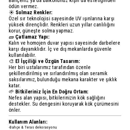
Bahçeniz ya da balkonunuz kışın da estetiğinden
ödün vermez.
☀️
Solmaz Renkler:
Özel sır teknolojisi sayesinde UV ışınlarına karşı
yüksek dirençlidir. Renkleri uzun yıllar canlılığını
korur, güneşte solma yapmaz.
🧱
Çatlamaz Yapı:
Kalın ve homojen duvar yapısı sayesinde darbelere
karşı dayanıklıdır. İç ve dış mekanlarda güvenle
kullanılabilir.
🎨
El İşçiliği ve Özgün Tasarım:
Her biri ustalarımız tarafından özenle
şekillendirilmiş ve sırlandırılmış olan seramik
saksılarımız, bulunduğu mekana karakter ve şıklık
katar.
🌱
Bitkileriniz İçin En Doğru Ortam:
Nefes alan yapısı, bitkilerinizin kök sağlığını
destekler. Su dengesini koruyarak kök çürümesini
önler.
Kullanım Alanları:
-Bahçe & Teras dekorasyonu