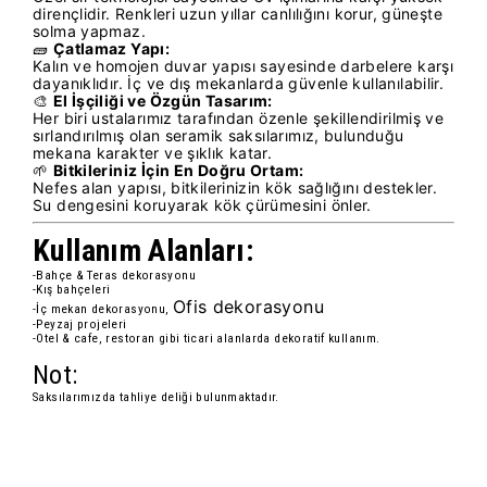
dirençlidir. Renkleri uzun yıllar canlılığını korur, güneşte
solma yapmaz.
🧱
Çatlamaz Yapı:
Kalın ve homojen duvar yapısı sayesinde darbelere karşı
dayanıklıdır. İç ve dış mekanlarda güvenle kullanılabilir.
🎨
El İşçiliği ve Özgün Tasarım:
Her biri ustalarımız tarafından özenle şekillendirilmiş ve
sırlandırılmış olan seramik saksılarımız, bulunduğu
mekana karakter ve şıklık katar.
🌱
Bitkileriniz İçin En Doğru Ortam:
Nefes alan yapısı, bitkilerinizin kök sağlığını destekler.
Su dengesini koruyarak kök çürümesini önler.
Kullanım Alanları:
-Bahçe & Teras dekorasyonu
-Kış bahçeleri
Ofis dekorasyonu
-İç mekan dekorasyonu,
-Peyzaj projeleri
-Otel & cafe, restoran gibi ticari alanlarda dekoratif kullanım.
Not:
Saksılarımızda tahliye deliği bulunmaktadır.