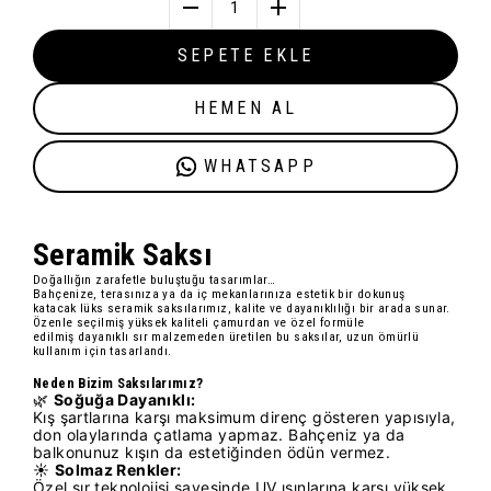
1
SEPETE EKLE
HEMEN AL
WHATSAPP
Seramik Sak
sı
Doğallığın zarafetle buluştuğu tasarımlar…
Bahçenize, terasınıza ya da iç mekanlarınıza estetik bir dokunuş
katacak
lüks seramik saksılarımız
, kalite ve dayanıklılığı bir arada sunar.
Özenle seçilmiş
yüksek kaliteli çamur
dan ve özel formüle
edilmiş
dayanıklı sır
malzemeden üretilen bu saksılar, uzun ömürlü
kullanım için tasarlandı.
Neden Bizim Saksılarımız?
🌿
Soğuğa Dayanıklı:
Kış şartlarına karşı maksimum direnç gösteren yapısıyla,
don olaylarında çatlama yapmaz. Bahçeniz ya da
balkonunuz kışın da estetiğinden ödün vermez.
☀️
Solmaz Renkler:
Özel sır teknolojisi sayesinde UV ışınlarına karşı yüksek