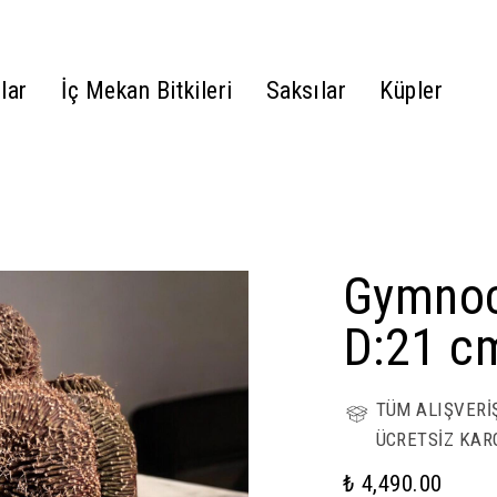
lar
İç Mekan Bitkileri
Saksılar
Küpler
Gymnoc
D:21 c
TÜM ALIŞVERİ
ÜCRETSİZ KAR
₺ 4,490.00