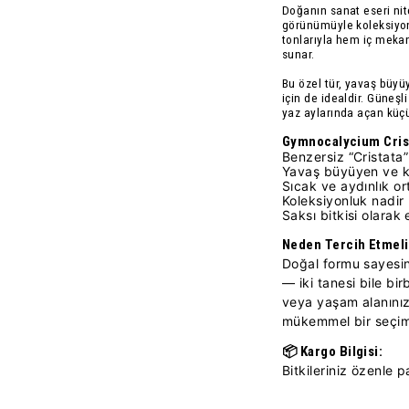
Doğanın sanat eseri nit
görünümüyle koleksiyonlu
tonlarıyla hem iç mekan
sunar.
Bu özel tür,
yavaş büyü
için de idealdir. Güneşl
yaz aylarında açan küçü
Gymnocalycium Crist
Benzersiz “Cristata” 
Yavaş büyüyen ve k
Sıcak ve aydınlık or
Koleksiyonluk nadir 
Saksı bitkisi olara
Neden Tercih Etmeli
Doğal formu sayesi
— iki tanesi bile bi
veya yaşam alanınız
mükemmel bir seçim
📦
Kargo Bilgisi:
Bitkileriniz özenle p