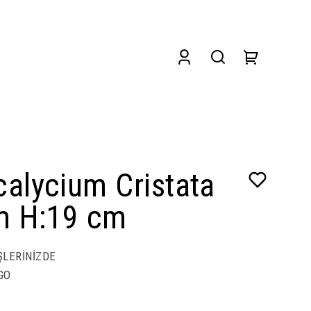
alycium Cristata
m H:19 cm
ŞLERİNİZDE
GO