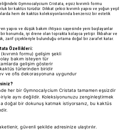
eliğindeki
Gymnocalycium Cristata
, eşsiz kıvrımlı formu
k bir kaktüs türüdür. Dikkat çekici kıvrımlı yapısı ve yoğun yeşil
larda hem de kaktüs koleksiyonlarında benzersiz bir estetik
yen
yapısı ve
düşük bakım ihtiyacı
sayesinde yeni başlayanlar
i bir konumda, iyi drene olan toprakta kolayca yetişir. İlkbahar ve
k, zarif çiçekleriyle bulunduğu ortama doğal bir zarafet katar.
ata Özellikleri:
(kıvrımlı formu) gelişim şekli
olay bakım isteyen tür
tamlarda gelişim gösterir
kaktüs türlerinden biridir
k ev ve ofis dekorasyonuna uygundur
siniz?
nde her bir
Gymnocalycium Cristata
tamamen eşsizdir
rbiriyle aynı değildir. Koleksiyonunuzu zenginleştirmek
a doğal bir dokunuş katmak istiyorsanız, bu kaktüs
dir.
aketlenir, güvenli şekilde adresinize ulaştırılır.