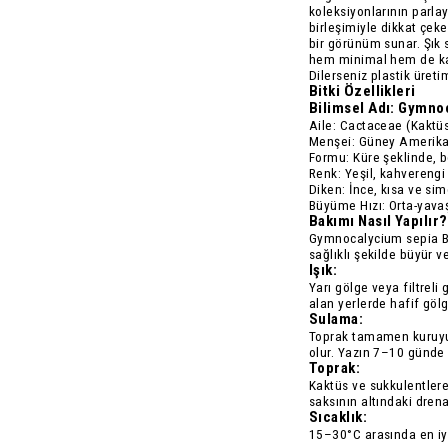
koleksiyonlarının parlay
birleşimiyle dikkat çeke
bir görünüm sunar. Şık
hem minimal hem de kar
Dilerseniz plastik üretim
Bitki Özellikleri
Bilimsel Adı:
Gymnoc
Aile:
Cactaceae (Kaktüsg
Menşei:
Güney Amerika (
Formu:
Küre şeklinde, b
Renk:
Yeşil, kahverengi
Diken:
İnce, kısa ve sime
Büyüme Hızı:
Orta-yavaş,
Bakımı Nasıl Yapılır?
Gymnocalycium sepia B b
sağlıklı şekilde büyür v
Işık:
Yarı gölge veya filtreli
alan yerlerde hafif gölge
Sulama:
Toprak tamamen kuruyu
olur. Yazın 7–10 günde b
Toprak:
Kaktüs ve sukkulentlere
saksının altındaki drena
Sıcaklık:
15–30°C arasında en iyi