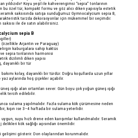
an yıldızıdır! Koyu yeşil ile kahverengimsi “sepia” tonlarının
n bu özel tür, kompakt formu ve göz alıcı diken yapısıyla estetik
seramik saksısında
satışa sunduğumuz Gymnocalycium sepia B,
akteristik tarzda dekorasyonlar için mükemmel bir seçimdir.
 saksısı ile de satın alabilirsiniz.
alycium sepia B
iller)
özellikle Arjantin ve Paraguay)
elirgin kaburgalara sahip kaktüs
 ve sepia tonlarının harmonisi
trik dizilimli diken yapısı
 dayanıklı bir tür
akımı kolay, dayanıklı bir türdür. Doğru koşullarda uzun yıllar
e yaz aylarında hoş çiçekler açabilir.
 güneş ışığı alan ortamları sever. Gün boyu çok yoğun güneş ışığı
lik tercih edilebilir.
nca sulama yapılmalıdır. Fazla sulama kök çürümesine neden
ir, kışın ise 3–4 haftada bir sulama yeterlidir.
 uygun, suyu hızlı drene eden karışımlar kullanılmalıdır. Seramik
j delikleri kök sağlığı açısından önemlidir.
 gelişimi gösterir. Don olaylarından korunmalıdır.