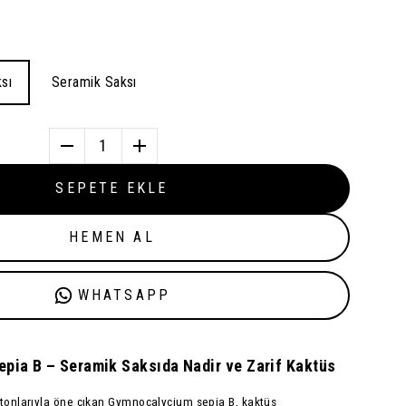
sı
Seramik Saksı
1
SEPETE EKLE
HEMEN AL
WHATSAPP
pia B – Seramik Saksıda Nadir ve Zarif Kaktüs
 tonlarıyla öne çıkan
Gymnocalycium sepia B
, kaktüs