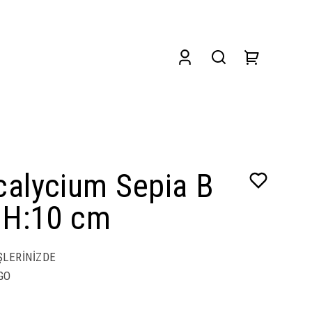
alycium Sepia B
 H:10 cm
ŞLERİNİZDE
GO