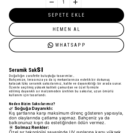
1
SEPETE EKLE
HEMEN AL
WHATSAPP
sı
Seramik Sak
Doğallığın zarafetle buluştuğu tasarımlar…
Bahçenize, terasınıza ya da iç mekanlarınıza estetik bir dokunuş
katacak
lüks seramik saksılarımız
, kalite ve dayanıklılığı bir arada sunar.
Özenle seçilmiş
yüksek kaliteli çamur
dan ve özel formüle
edilmiş
dayanıklı sır
malzemeden üretilen bu saksılar, uzun ömürlü
kullanım için tasarlandı.
Neden Bizim Saksılarımız?
🌿
Soğuğa Dayanıklı:
Kış şartlarına karşı maksimum direnç gösteren yapısıyla,
don olaylarında çatlama yapmaz. Bahçeniz ya da
balkonunuz kışın da estetiğinden ödün vermez.
☀️
Solmaz Renkler:
Özel sır teknolojisi sayesinde UV ışınlarına karşı yüksek