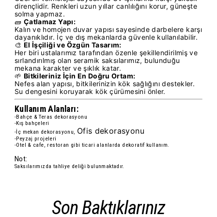
dirençlidir. Renkleri uzun yıllar canlılığını korur, güneşte
solma yapmaz.
🧱
Çatlamaz Yapı:
Kalın ve homojen duvar yapısı sayesinde darbelere karşı
dayanıklıdır. İç ve dış mekanlarda güvenle kullanılabilir.
🎨
El İşçiliği ve Özgün Tasarım:
Her biri ustalarımız tarafından özenle şekillendirilmiş ve
sırlandırılmış olan seramik saksılarımız, bulunduğu
mekana karakter ve şıklık katar.
🌱
Bitkileriniz İçin En Doğru Ortam:
Nefes alan yapısı, bitkilerinizin kök sağlığını destekler.
Su dengesini koruyarak kök çürümesini önler.
Kullanım Alanları:
-Bahçe & Teras dekorasyonu
-Kış bahçeleri
Ofis dekorasyonu
-İç mekan dekorasyonu,
-Peyzaj projeleri
-Otel & cafe, restoran gibi ticari alanlarda dekoratif kullanım.
Not:
Saksılarımızda tahliye deliği bulunmaktadır.
Son Baktıklarınız