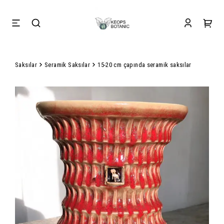
Saksılar
Seramik Saksılar
15-20 cm çapında seramik saksılar