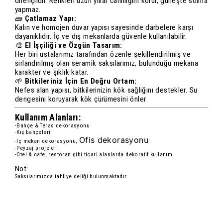
dirençlidir. Renkleri uzun yıllar canlılığını korur, güneşte solma
yapmaz.
🧱
Çatlamaz Yapı:
Kalın ve homojen duvar yapısı sayesinde darbelere karşı
dayanıklıdır. İç ve dış mekanlarda güvenle kullanılabilir.
🎨
El İşçiliği ve Özgün Tasarım:
Her biri ustalarımız tarafından özenle şekillendirilmiş ve
sırlandırılmış olan seramik saksılarımız, bulunduğu mekana
karakter ve şıklık katar.
🌱
Bitkileriniz İçin En Doğru Ortam:
Nefes alan yapısı, bitkilerinizin kök sağlığını destekler. Su
dengesini koruyarak kök çürümesini önler.
Kullanım Alanları:
-Bahçe & Teras dekorasyonu
-Kış bahçeleri
Ofis dekorasyonu
-İç mekan dekorasyonu,
-Peyzaj projeleri
-Otel & cafe, restoran gibi ticari alanlarda dekoratif kullanım.
Not:
Saksılarımızda tahliye deliği bulunmaktadır.