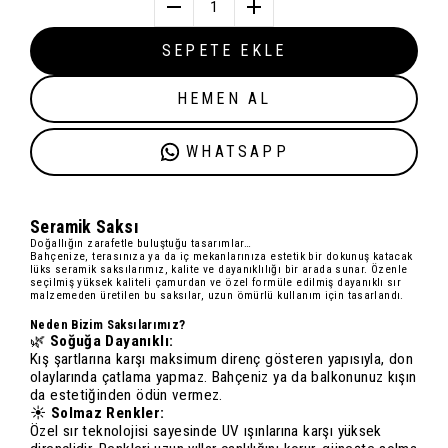
1
SEPETE EKLE
HEMEN AL
WHATSAPP
Seramik Saksı
Doğallığın zarafetle buluştuğu tasarımlar…
Bahçenize, terasınıza ya da iç mekanlarınıza estetik bir dokunuş katacak
lüks seramik saksılarımız
, kalite ve dayanıklılığı bir arada sunar. Özenle
seçilmiş
yüksek kaliteli çamur
dan ve özel formüle edilmiş
dayanıklı sır
malzemeden üretilen bu saksılar, uzun ömürlü kullanım için tasarlandı.
Neden Bizim Saksılarımız?
🌿
Soğuğa Dayanıklı:
Kış şartlarına karşı maksimum direnç gösteren yapısıyla, don
olaylarında çatlama yapmaz. Bahçeniz ya da balkonunuz kışın
da estetiğinden ödün vermez.
☀️
Solmaz Renkler:
Özel sır teknolojisi sayesinde UV ışınlarına karşı yüksek