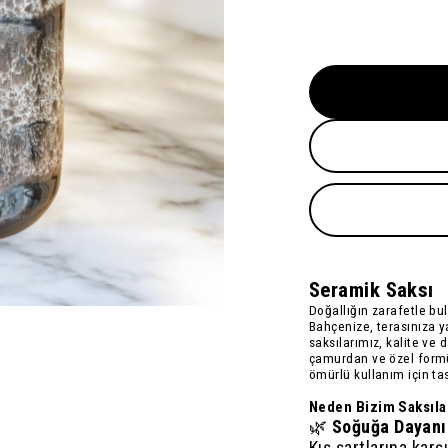
Seramik Saksı
Doğallığın zarafetle bu
Bahçenize, terasınıza y
saksılarımız
, kalite ve 
çamur
dan ve özel form
ömürlü kullanım için ta
Neden Bizim Saksıla
🌿
Soğuğa Dayanık
Kış şartlarına kar