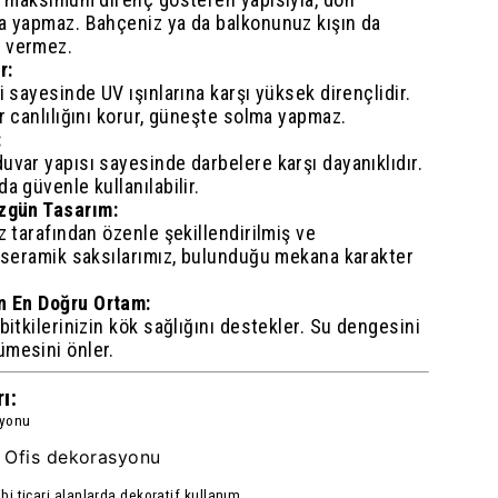
ma yapmaz. Bahçeniz ya da balkonunuz kışın da
 vermez.
r:
i sayesinde UV ışınlarına karşı yüksek dirençlidir.
ar canlılığını korur, güneşte solma yapmaz.
:
uvar yapısı sayesinde darbelere karşı dayanıklıdır.
a güvenle kullanılabilir.
Özgün Tasarım:
z tarafından özenle şekillendirilmiş ve
n seramik saksılarımız, bulunduğu mekana karakter
in En Doğru Ortam:
bitkilerinizin kök sağlığını destekler. Su dengesini
ümesini önler.
ı:
syonu
Ofis dekorasyonu
,
ibi ticari alanlarda dekoratif kullanım.