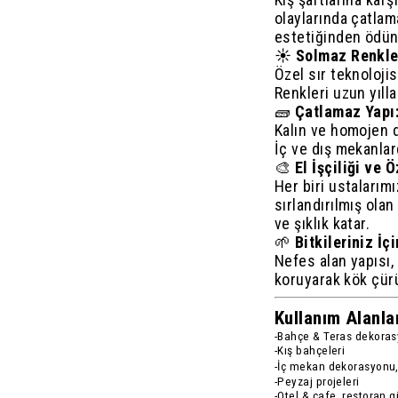
olaylarında çatla
estetiğinden ödün
☀️
Solmaz Renkle
Özel sır teknolojis
Renkleri uzun yıll
🧱
Çatlamaz Yapı
Kalın ve homojen d
İç ve dış mekanlard
🎨
El İşçiliği ve 
Her biri ustalarımı
sırlandırılmış ola
ve şıklık katar.
🌱
Bitkileriniz İç
Nefes alan yapısı, 
koruyarak kök çür
Kullanım Alanlar
-Bahçe & Teras dekora
-Kış bahçeleri
-İç mekan dekorasyonu
-Peyzaj projeleri
-Otel & cafe, restoran g