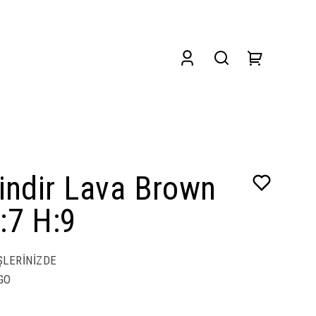
lindir Lava Brown
:7 H:9
ŞLERİNİZDE
GO