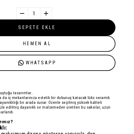
1
SEPETE EKLE
HEMEN AL
WHATSAPP
luştuğu tasarımlar…
a da iç mekanlarınıza estetik bir dokunuş katacak
lüks seramik
dayanıklılığı bir arada sunar. Özenle seçilmiş
yüksek kaliteli
üle edilmiş
dayanıklı sır
malzemeden üretilen bu saksılar, uzun
sarlandı.
rımız?
lı:
şı maksimum direnç gösteren yapısıyla, don