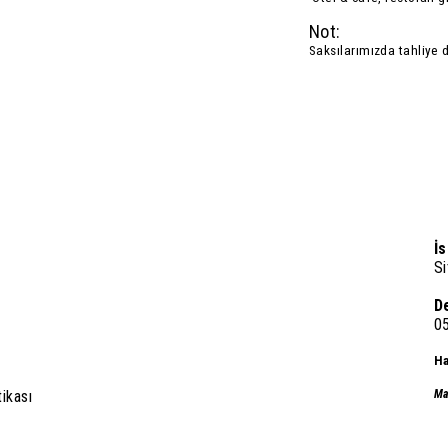
Not:
Saksılarımızda tahliye 
İ
Si
D
0
Ha
tikası
Ma