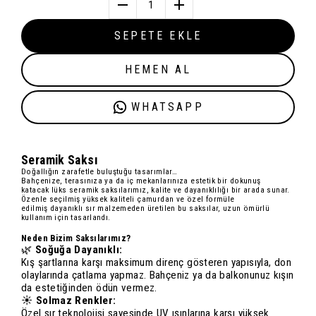
1
SEPETE EKLE
HEMEN AL
WHATSAPP
Seramik Saksı
Doğallığın zarafetle buluştuğu tasarımlar…
Bahçenize, terasınıza ya da iç mekanlarınıza estetik bir dokunuş
katacak
lüks seramik saksılarımız
, kalite ve dayanıklılığı bir arada sunar.
Özenle seçilmiş
yüksek kaliteli çamur
dan ve özel formüle
edilmiş
dayanıklı sır
malzemeden üretilen bu saksılar, uzun ömürlü
kullanım için tasarlandı.
Neden Bizim Saksılarımız?
🌿
Soğuğa Dayanıklı:
Kış şartlarına karşı maksimum direnç gösteren yapısıyla, don
olaylarında çatlama yapmaz. Bahçeniz ya da balkonunuz kışın
da estetiğinden ödün vermez.
☀️
Solmaz Renkler:
Özel sır teknolojisi sayesinde UV ışınlarına karşı yüksek