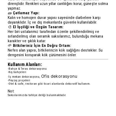
dirençlidir. Renkleri uzun yıllar canlılığını korur, güneşte solma
yapmaz.
🧱
Çatlamaz Yapı:
Kalın ve homojen duvar yapısı sayesinde darbelere karşı
dayanıklıdır. İç ve dış mekanlarda güvenle kullanılabilir.
🎨
El İşçiliği ve Özgün Tasarım:
Her biri ustalarımız tarafından özenle şekillendirilmiş ve
sırlandırılmış olan seramik saksılarımız, bulunduğu mekana
karakter ve şıklık katar.
🌱
Bitkileriniz İçin En Doğru Ortam:
Nefes alan yapısı, bitkilerinizin kök sağlığını destekler. Su
dengesini koruyarak kök çürümesini önler.
Kullanım Alanları:
-Bahçe & Teras dekorasyonu
-Kış bahçeleri
Ofis dekorasyonu
-İç mekan dekorasyonu,
-Peyzaj projeleri
-Otel & cafe, restoran gibi ticari alanlarda dekoratif kullanım.
Not:
Saksılarımızda tahliye deliği bulunmaktadır.