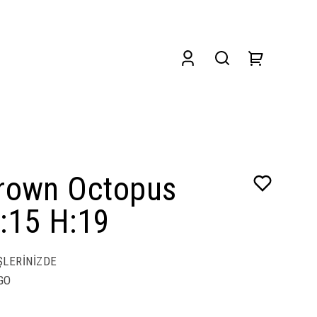
Brown Octopus
:15 H:19
ŞLERİNİZDE
GO