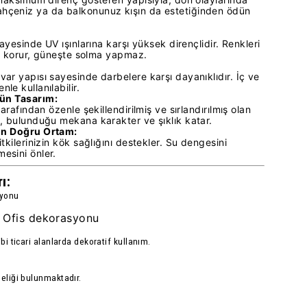
hçeniz ya da balkonunuz kışın da estetiğinden ödün
sayesinde UV ışınlarına karşı yüksek dirençlidir. Renkleri
ını korur, güneşte solma yapmaz.
ar yapısı sayesinde darbelere karşı dayanıklıdır. İç ve
le kullanılabilir.
gün Tasarım:
tarafından özenle şekillendirilmiş ve sırlandırılmış olan
z, bulunduğu mekana karakter ve şıklık katar.
 En Doğru Ortam:
itkilerinizin kök sağlığını destekler. Su dengesini
esini önler.
ı:
syonu
Ofis dekorasyonu
,
ibi ticari alanlarda dekoratif kullanım.
deliği bulunmaktadır.