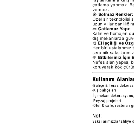
çatlama yapmaz. Ba
vermez.
☀️
Solmaz Renkler:
Özel sır teknolojisi 
uzun yıllar canlılığ
🧱
Çatlamaz Yapı:
Kalın ve homojen duv
dış mekanlarda güven
🎨
El İşçiliği ve Öz
Her biri ustalarımız 
seramik saksılarımı
🌱
Bitkileriniz İçin
Nefes alan yapısı, b
koruyarak kök çürüm
Kullanım Alanlar
-Bahçe & Teras dekora
-Kış bahçeleri
-İç mekan dekorasyonu
-Peyzaj projeleri
-Otel & cafe, restoran g
Not:
Saksılarımızda tahliye 