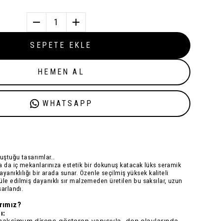
1
SEPETE EKLE
HEMEN AL
WHATSAPP
luştuğu tasarımlar…
a da iç mekanlarınıza estetik bir dokunuş katacak
lüks seramik
dayanıklılığı bir arada sunar. Özenle seçilmiş
yüksek kaliteli
üle edilmiş
dayanıklı sır
malzemeden üretilen bu saksılar, uzun
sarlandı.
rımız?
ı:
ı maksimum direnç gösteren yapısıyla, don olaylarında