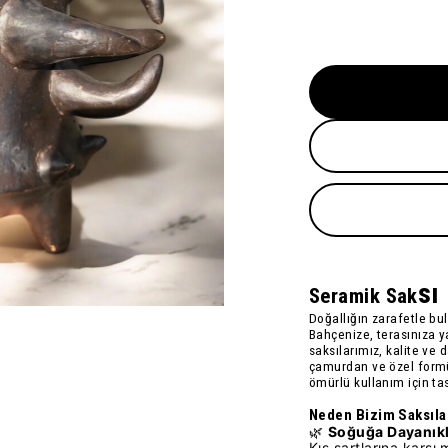
sı
Seramik Sak
Doğallığın zarafetle bu
Bahçenize, terasınıza y
saksılarımız
, kalite ve 
çamur
dan ve özel form
ömürlü kullanım için ta
Neden Bizim Saksıla
🌿
Soğuğa Dayanıkl
Kış şartlarına karş