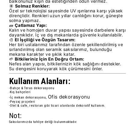
balkonunuz kışın da estetiğinden ödün vermez.
☀️
Solmaz Renkler:
Özel sır teknolojisi sayesinde UV ışınlarına karşı yüksek
dirençlidir. Renkleri uzun yıllar canlılığını korur, güneşte
solma yapmaz.
🧱
Çatlamaz Yapı:
Kalın ve homojen duvar yapısı sayesinde darbelere karşı
dayanıklıdır. İç ve dış mekanlarda güvenle kullanılabilir.
🎨
El İşçiliği ve Özgün Tasarım:
Her biri ustalarımız tarafından özenle şekillendirilmiş ve
sırlandırılmış olan seramik saksılarımız, bulunduğu
mekana karakter ve şıklık katar.
🌱
Bitkileriniz İçin En Doğru Ortam:
Nefes alan yapısı, bitkilerinizin kök sağlığını destekler.
Su dengesini koruyarak kök çürümesini önler.
Kullanım Alanları:
-Bahçe & Teras dekorasyonu
-Kış bahçeleri
Ofis dekorasyonu
-İç mekan dekorasyonu,
-Peyzaj projeleri
-Otel & cafe, restoran gibi ticari alanlarda dekoratif kullanım.
Not:
Saksılarımızda tahliye deliği bulunmaktadır.