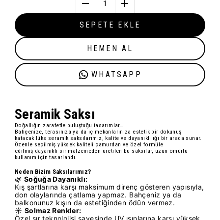
1
SEPETE EKLE
HEMEN AL
WHATSAPP
Seramik Sak
sı
Doğallığın zarafetle buluştuğu tasarımlar…
Bahçenize, terasınıza ya da iç mekanlarınıza estetik bir dokunuş
katacak
lüks seramik saksılarımız
, kalite ve dayanıklılığı bir arada sunar.
Özenle seçilmiş
yüksek kaliteli çamur
dan ve özel formüle
edilmiş
dayanıklı sır
malzemeden üretilen bu saksılar, uzun ömürlü
kullanım için tasarlandı.
Neden Bizim Saksılarımız?
🌿
Soğuğa Dayanıklı:
Kış şartlarına karşı maksimum direnç gösteren yapısıyla,
don olaylarında çatlama yapmaz. Bahçeniz ya da
balkonunuz kışın da estetiğinden ödün vermez.
☀️
Solmaz Renkler:
Özel sır teknolojisi sayesinde UV ışınlarına karşı yüksek