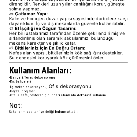
dirençlidir. Renkleri uzun yıllar canlılığını korur, güneşte
solma yapmaz.
🧱
Çatlamaz Yapı:
Kalın ve homojen duvar yapısı sayesinde darbelere karşı
dayanıklıdır. İç ve dış mekanlarda güvenle kullanılabilir.
🎨
El İşçiliği ve Özgün Tasarım:
Her biri ustalarımız tarafından özenle şekillendirilmiş ve
sırlandırılmış olan seramik saksılarımız, bulunduğu
mekana karakter ve şıklık katar.
🌱
Bitkileriniz İçin En Doğru Ortam:
Nefes alan yapısı, bitkilerinizin kök sağlığını destekler.
Su dengesini koruyarak kök çürümesini önler.
Kullanım Alanları:
-Bahçe & Teras dekorasyonu
-Kış bahçeleri
Ofis dekorasyonu
-İç mekan dekorasyonu,
-Peyzaj projeleri
-Otel & cafe, restoran gibi ticari alanlarda dekoratif kullanım.
Not:
Saksılarımızda tahliye deliği bulunmaktadır.