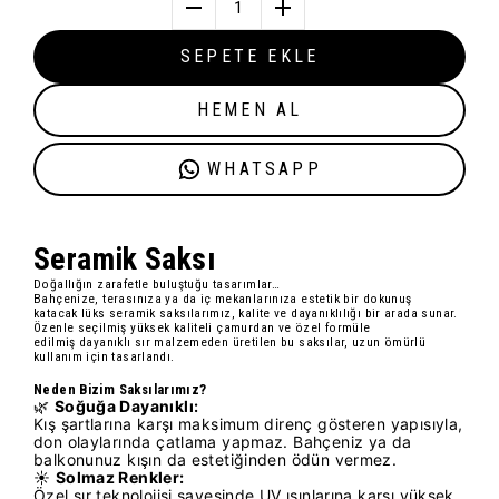
1
SEPETE EKLE
HEMEN AL
WHATSAPP
Seramik Sak
sı
Doğallığın zarafetle buluştuğu tasarımlar…
Bahçenize, terasınıza ya da iç mekanlarınıza estetik bir dokunuş
katacak
lüks seramik saksılarımız
, kalite ve dayanıklılığı bir arada sunar.
Özenle seçilmiş
yüksek kaliteli çamur
dan ve özel formüle
edilmiş
dayanıklı sır
malzemeden üretilen bu saksılar, uzun ömürlü
kullanım için tasarlandı.
Neden Bizim Saksılarımız?
🌿
Soğuğa Dayanıklı:
Kış şartlarına karşı maksimum direnç gösteren yapısıyla,
don olaylarında çatlama yapmaz. Bahçeniz ya da
balkonunuz kışın da estetiğinden ödün vermez.
☀️
Solmaz Renkler:
Özel sır teknolojisi sayesinde UV ışınlarına karşı yüksek