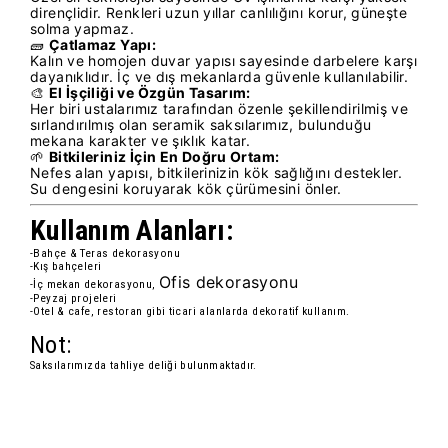
dirençlidir. Renkleri uzun yıllar canlılığını korur, güneşte
solma yapmaz.
🧱
Çatlamaz Yapı:
Kalın ve homojen duvar yapısı sayesinde darbelere karşı
dayanıklıdır. İç ve dış mekanlarda güvenle kullanılabilir.
🎨
El İşçiliği ve Özgün Tasarım:
Her biri ustalarımız tarafından özenle şekillendirilmiş ve
sırlandırılmış olan seramik saksılarımız, bulunduğu
mekana karakter ve şıklık katar.
🌱
Bitkileriniz İçin En Doğru Ortam:
Nefes alan yapısı, bitkilerinizin kök sağlığını destekler.
Su dengesini koruyarak kök çürümesini önler.
Kullanım Alanları:
-Bahçe & Teras dekorasyonu
-Kış bahçeleri
Ofis dekorasyonu
-İç mekan dekorasyonu,
-Peyzaj projeleri
-Otel & cafe, restoran gibi ticari alanlarda dekoratif kullanım.
Not:
Saksılarımızda tahliye deliği bulunmaktadır.