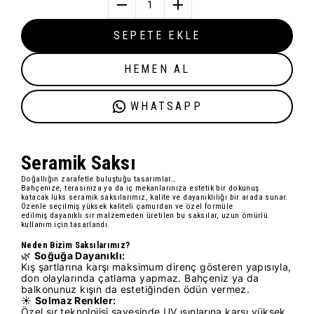
1
SEPETE EKLE
HEMEN AL
WHATSAPP
Seramik Sak
sı
Doğallığın zarafetle buluştuğu tasarımlar…
Bahçenize, terasınıza ya da iç mekanlarınıza estetik bir dokunuş
katacak
lüks seramik saksılarımız
, kalite ve dayanıklılığı bir arada sunar.
Özenle seçilmiş
yüksek kaliteli çamur
dan ve özel formüle
edilmiş
dayanıklı sır
malzemeden üretilen bu saksılar, uzun ömürlü
kullanım için tasarlandı.
Neden Bizim Saksılarımız?
🌿
Soğuğa Dayanıklı:
Kış şartlarına karşı maksimum direnç gösteren yapısıyla,
don olaylarında çatlama yapmaz. Bahçeniz ya da
balkonunuz kışın da estetiğinden ödün vermez.
☀️
Solmaz Renkler:
Özel sır teknolojisi sayesinde UV ışınlarına karşı yüksek