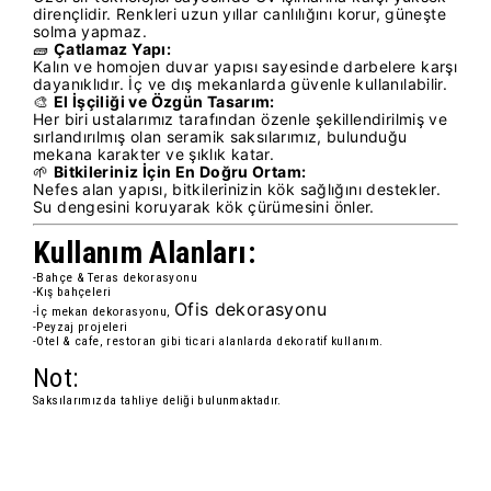
dirençlidir. Renkleri uzun yıllar canlılığını korur, güneşte
solma yapmaz.
🧱
Çatlamaz Yapı:
Kalın ve homojen duvar yapısı sayesinde darbelere karşı
dayanıklıdır. İç ve dış mekanlarda güvenle kullanılabilir.
🎨
El İşçiliği ve Özgün Tasarım:
Her biri ustalarımız tarafından özenle şekillendirilmiş ve
sırlandırılmış olan seramik saksılarımız, bulunduğu
mekana karakter ve şıklık katar.
🌱
Bitkileriniz İçin En Doğru Ortam:
Nefes alan yapısı, bitkilerinizin kök sağlığını destekler.
Su dengesini koruyarak kök çürümesini önler.
Kullanım Alanları:
-Bahçe & Teras dekorasyonu
-Kış bahçeleri
Ofis dekorasyonu
-İç mekan dekorasyonu,
-Peyzaj projeleri
-Otel & cafe, restoran gibi ticari alanlarda dekoratif kullanım.
Not:
Saksılarımızda tahliye deliği bulunmaktadır.