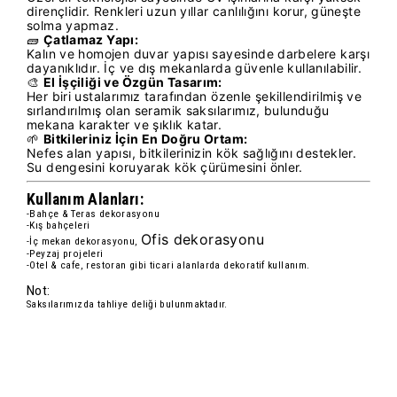
dirençlidir. Renkleri uzun yıllar canlılığını korur, güneşte
solma yapmaz.
🧱
Çatlamaz Yapı:
Kalın ve homojen duvar yapısı sayesinde darbelere karşı
dayanıklıdır. İç ve dış mekanlarda güvenle kullanılabilir.
🎨
El İşçiliği ve Özgün Tasarım:
Her biri ustalarımız tarafından özenle şekillendirilmiş ve
sırlandırılmış olan seramik saksılarımız, bulunduğu
mekana karakter ve şıklık katar.
🌱
Bitkileriniz İçin En Doğru Ortam:
Nefes alan yapısı, bitkilerinizin kök sağlığını destekler.
Su dengesini koruyarak kök çürümesini önler.
Kullanım Alanları:
-Bahçe & Teras dekorasyonu
-Kış bahçeleri
Ofis dekorasyonu
-İç mekan dekorasyonu,
-Peyzaj projeleri
-Otel & cafe, restoran gibi ticari alanlarda dekoratif kullanım.
Not:
Saksılarımızda tahliye deliği bulunmaktadır.