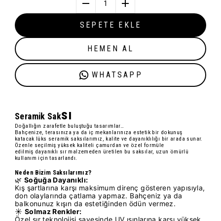
1
SEPETE EKLE
HEMEN AL
WHATSAPP
sı
Seramik Sak
Doğallığın zarafetle buluştuğu tasarımlar…
Bahçenize, terasınıza ya da iç mekanlarınıza estetik bir dokunuş
katacak
lüks seramik saksılarımız
, kalite ve dayanıklılığı bir arada sunar.
Özenle seçilmiş
yüksek kaliteli çamur
dan ve özel formüle
edilmiş
dayanıklı sır
malzemeden üretilen bu saksılar, uzun ömürlü
kullanım için tasarlandı.
Neden Bizim Saksılarımız?
🌿
Soğuğa Dayanıklı:
Kış şartlarına karşı maksimum direnç gösteren yapısıyla,
don olaylarında çatlama yapmaz. Bahçeniz ya da
balkonunuz kışın da estetiğinden ödün vermez.
☀️
Solmaz Renkler:
Özel sır teknolojisi sayesinde UV ışınlarına karşı yüksek