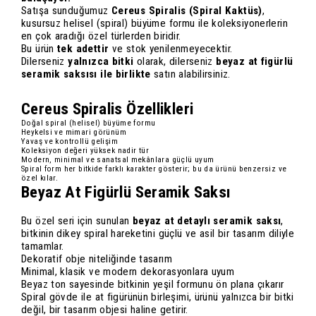
Satışa sunduğumuz
Cereus Spiralis (Spiral Kaktüs)
,
kusursuz helisel (spiral) büyüme formu ile koleksiyonerlerin
en çok aradığı özel türlerden biridir.
Bu ürün
tek adettir
ve stok yenilenmeyecektir.
Dilerseniz
yalnızca bitki
olarak, dilerseniz
beyaz at figürlü
seramik saksısı ile birlikte
satın alabilirsiniz.
Cereus Spiralis Özellikleri
Doğal spiral (helisel) büyüme formu
Heykelsi ve mimari görünüm
Yavaş ve kontrollü gelişim
Koleksiyon değeri yüksek nadir tür
Modern, minimal ve sanatsal mekânlara güçlü uyum
Spiral form her bitkide farklı karakter gösterir; bu da ürünü benzersiz ve
özel kılar.
Beyaz At Figürlü Seramik Saksı
Bu özel seri için sunulan
beyaz at detaylı seramik saksı
,
bitkinin dikey spiral hareketini güçlü ve asil bir tasarım diliyle
tamamlar.
Dekoratif obje niteliğinde tasarım
Minimal, klasik ve modern dekorasyonlara uyum
Beyaz ton sayesinde bitkinin yeşil formunu ön plana çıkarır
Spiral gövde ile at figürünün birleşimi, ürünü yalnızca bir bitki
değil, bir tasarım objesi haline getirir.